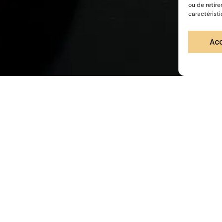
ou de retire
caractéristi
Ac
 ?
.fr