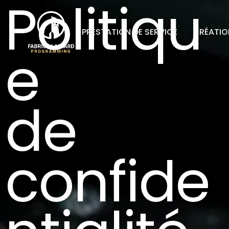
P
o
l
i
t
i
q
u
PRESTATION DE SERVICE
CRÉATION
e
d
e
c
o
n
f
i
d
e