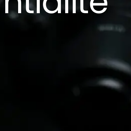
n
t
i
a
l
i
t
é